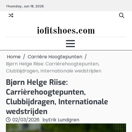
Skip
Thursday, Jun 18, 2026
to
content
iofitshoes.com
Home
Carrière Hoogtepunten
Bjørn Helge Riise: Carrièrehoogtepunten,
Clubbijdragen, Internationale wedstrijden
Bjørn Helge Riise:
Carrièrehoogtepunten,
Clubbijdragen, Internationale
wedstrijden
02/03/2026
by
Erik Lundgren