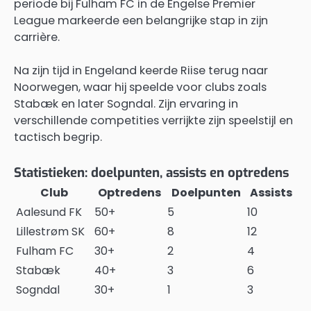
periode bij Fulham FC in de Engelse Premier
League markeerde een belangrijke stap in zijn
carrière.
Na zijn tijd in Engeland keerde Riise terug naar
Noorwegen, waar hij speelde voor clubs zoals
Stabæk en later Sogndal. Zijn ervaring in
verschillende competities verrijkte zijn speelstijl en
tactisch begrip.
Statistieken: doelpunten, assists en optredens
Club
Optredens
Doelpunten
Assists
Aalesund FK
50+
5
10
Lillestrøm SK
60+
8
12
Fulham FC
30+
2
4
Stabæk
40+
3
6
Sogndal
30+
1
3