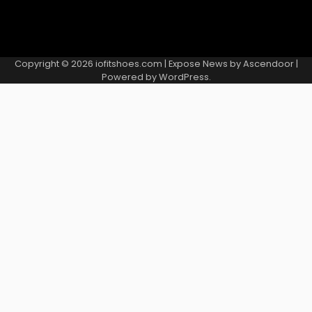
Copyright © 2026
iofitshoes.com
| Expose News by
Ascendoor
|
Powered by
WordPress
.