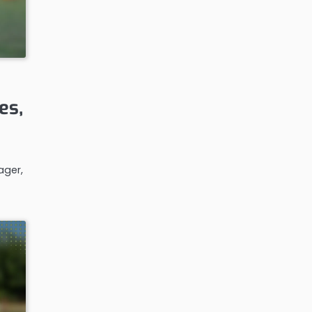
es,
ager,