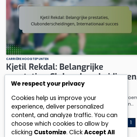
CARRIÈRE HOOGTEPUNTEN
Kjetil Rekdal: Belangrijke
prestaties, Clubonderscheidingen
We respect your privacy
Internationaal succes
Cookies help us improve your
Kjetil Rekdal is een prominente figuur in het voetbal, bero
om zijn impactvolle rollen als zowel speler als coach. Zijn…
experience, deliver personalized
by
Erik Lundgren
13/02/2026
content, and analyze traffic. You can
Posts
1
choose which cookies to allow by
clicking
Customize
. Click
Accept All
pagination