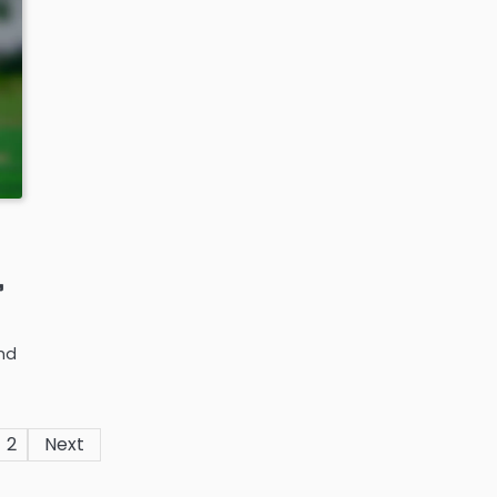
,
emd
2
Next