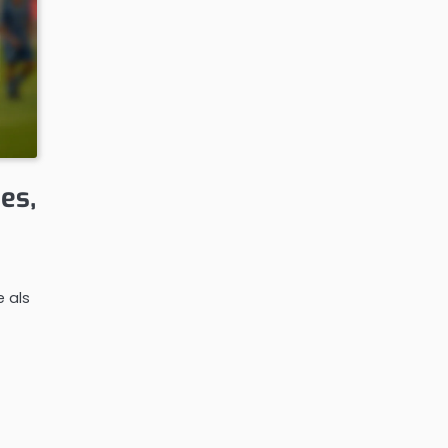
es,
e als