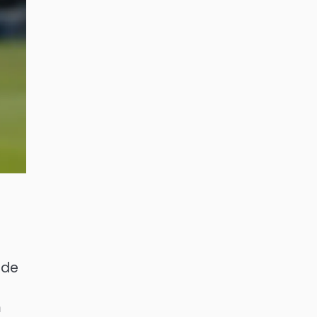
nde
m