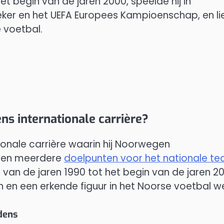
et begin van de jaren 2000, speelde hij in
eker en het UEFA Europees Kampioenschap, en li
 voetbal.
ens internationale carrière?
ionale carrière waarin hij Noorwegen
 en meerdere
doelpunten voor het nationale t
n van de jaren 1990 tot het begin van de jaren 2
n en een erkende figuur in het Noorse voetbal w
edens