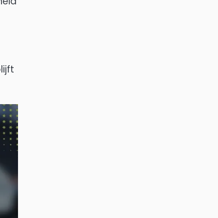
heid
ijft