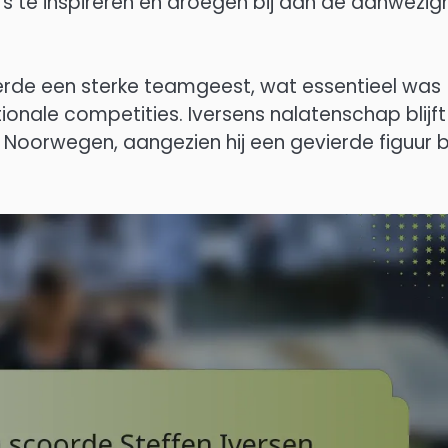
rs te inspireren en droegen bij aan de aanwezig
derde een sterke teamgeest, wat essentieel was
onale competities. Iversens nalatenschap blijft
 Noorwegen, aangezien hij een gevierde figuur bl