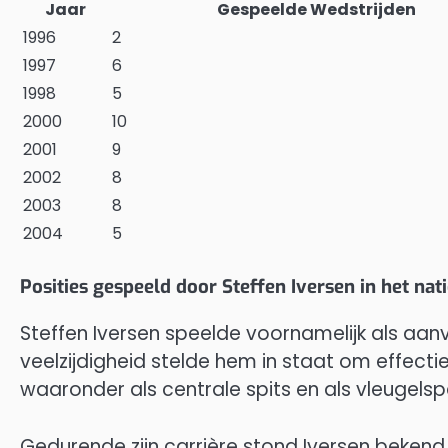
Jaar
Gespeelde Wedstrijden
1996
2
1997
6
1998
5
2000
10
2001
9
2002
8
2003
8
2004
5
Posities gespeeld door Steffen Iversen in het nat
Steffen Iversen speelde voornamelijk als aan
veelzijdigheid stelde hem in staat om effectie
waaronder als centrale spits en als vleugelspe
Gedurende zijn carrière stond Iversen bekend