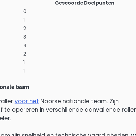
Gescoorde Doelpunten
0
1
2
3
4
2
1
1
ionale team
valler
voor het
Noorse nationale team. Zijn
f te opereren in verschillende aanvallende rollen
ler.
 om zijn snelheid en technische vaardigheden, 