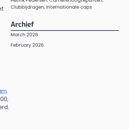
Henrik Pedersen: Carrièrehoogtepunten,
Clubbijdragen, Internationale caps
et
Archief
March 2026
February 2026
eam
.
000,
erd.