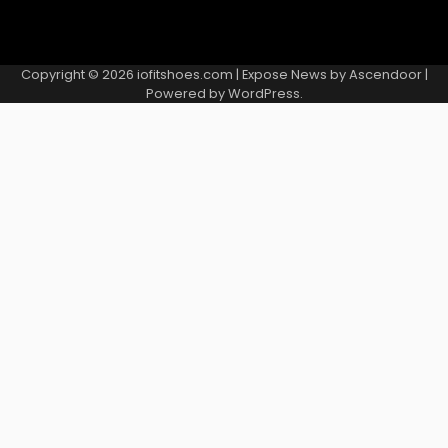
Copyright © 2026
iofitshoes.com
| Expose News by
Ascendoor
|
Powered by
WordPress
.