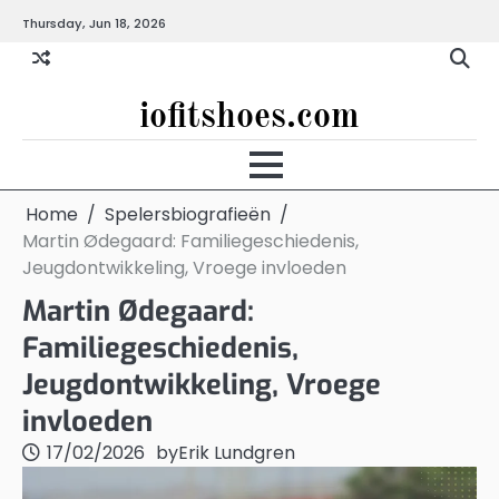
Skip
Thursday, Jun 18, 2026
to
content
iofitshoes.com
Home
Spelersbiografieën
Martin Ødegaard: Familiegeschiedenis,
Jeugdontwikkeling, Vroege invloeden
Martin Ødegaard:
Familiegeschiedenis,
Jeugdontwikkeling, Vroege
invloeden
17/02/2026
by
Erik Lundgren