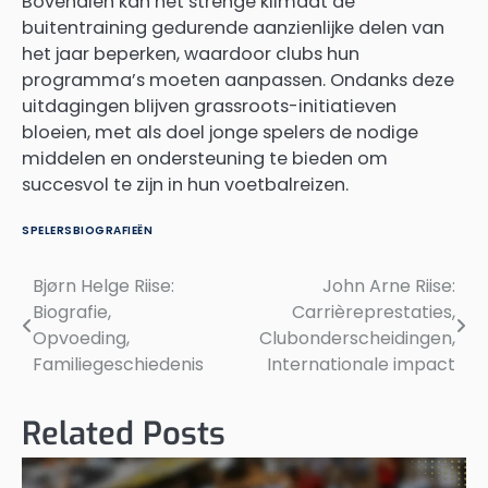
Bovendien kan het strenge klimaat de
buitentraining gedurende aanzienlijke delen van
het jaar beperken, waardoor clubs hun
programma’s moeten aanpassen. Ondanks deze
uitdagingen blijven grassroots-initiatieven
bloeien, met als doel jonge spelers de nodige
middelen en ondersteuning te bieden om
succesvol te zijn in hun voetbalreizen.
SPELERSBIOGRAFIEËN
Bjørn Helge Riise:
John Arne Riise:
Post
Biografie,
Carrièreprestaties,
navigation
Opvoeding,
Clubonderscheidingen,
Familiegeschiedenis
Internationale impact
Related Posts